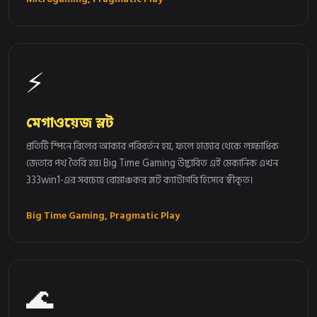
⚡
মেগাওয়েজ স্লট
প্রতিটি স্পিনে রিলের আকার পরিবর্তন হয়, ফলে হাজার থেকে লক্ষাধিক
জেতার পথ তৈরি হয়। Big Time Gaming উদ্ভাবিত এই মেকানিক এখন
333win1-এর সবচেয়ে রোমাঞ্চকর স্লট ক্যাটাগরি হিসেবে স্বীকৃত।
Big Time Gaming, Pragmatic Play
🌊