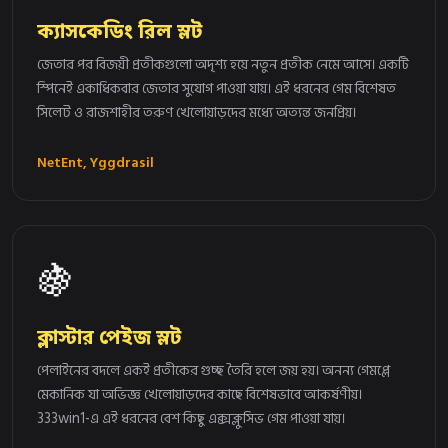
ক্যাসকেডিং রিল স্লট
জেতার পর বিজয়ী প্রতীকগুলো অদৃশ্য হয়ে নতুন প্রতীক নেমে আসে। একটি
স্পিনেই একাধিকবার জেতার সুযোগ পাওয়া যায়। এই ধরনের গেম বিশেষত
সিলেট ও রাজশাহীর তরুণ খেলোয়াড়দের মধ্যে অত্যন্ত জনপ্রিয়।
NetEnt, Yggdrasil
🍇
ক্লাস্টার পেইজ স্লট
পেলাইনের বদলে একই প্রতীকের গুচ্ছ তৈরি হলে জয় হয়। অনন্য গেমপ্লে
মেকানিক যা অভিজ্ঞ খেলোয়াড়দের কাছে বিশেষভাবে আকর্ষণীয়।
333win1-এ এই ধরনের বেশ কিছু এক্সক্লুসিভ গেম পাওয়া যায়।