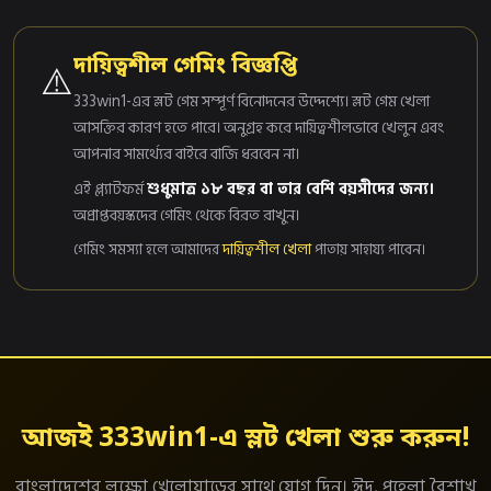
দায়িত্বশীল গেমিং বিজ্ঞপ্তি
⚠️
333win1-এর স্লট গেম সম্পূর্ণ বিনোদনের উদ্দেশ্যে। স্লট গেম খেলা
আসক্তির কারণ হতে পারে। অনুগ্রহ করে দায়িত্বশীলভাবে খেলুন এবং
আপনার সামর্থ্যের বাইরে বাজি ধরবেন না।
এই প্ল্যাটফর্ম
শুধুমাত্র ১৮ বছর বা তার বেশি বয়সীদের জন্য।
অপ্রাপ্তবয়স্কদের গেমিং থেকে বিরত রাখুন।
গেমিং সমস্যা হলে আমাদের
দায়িত্বশীল খেলা
পাতায় সাহায্য পাবেন।
আজই 333win1-এ স্লট খেলা শুরু করুন!
বাংলাদেশের লক্ষো খেলোয়াড়ের সাথে যোগ দিন। ঈদ, পহেলা বৈশাখ