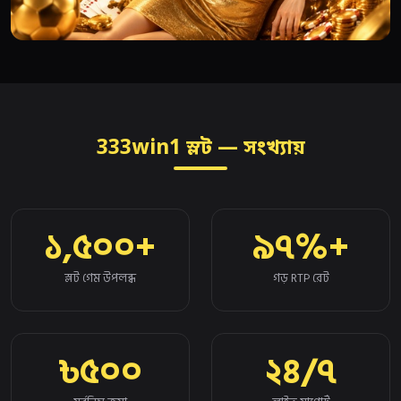
333win1 স্লট — সংখ্যায়
১,৫০০+
৯৭%+
স্লট গেম উপলব্ধ
গড় RTP রেট
৳৫০০
২৪/৭