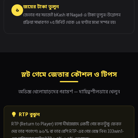
জয়ের টাকা তুলুন
৬
জেতার পর সহজেই bKash বা Nagad-এ টাকা তুলুন। উত্তোলন
প্রক্রিয়া সাধারণত ১৫ মিনিট থেকে ২৪ ঘণ্টার মধ্যে সম্পন্ন হয়।
স্লট গেমে জেতার কৌশল ও টিপস
অভিজ্ঞ খেলোয়াড়দের পরামর্শ — দায়িত্বশীলভাবে খেলুন
RTP বুঝুন
RTP (Return to Player) হলো দীর্ঘমেয়াদে একটি গেম কতটুকু ফেরত
দেয় তার শতাংশ। ৯৬% বা তার বেশি RTP-এর গেম বেছে নিন। 333win1-