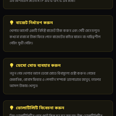
এর বেশিরভাগ স্লটের RTP ৯৫%-৯৭% এর মধ্যে।
বাজেট নির্ধারণ করুন
খেলার আগেই একটি নির্দিষ্ট বাজেট ঠিক করুন এবং সেটি মেনে চলুন।
কখনো হারানো টাকা ফিরে পেতে বাজেটের বাইরে যাবেন না। দায়িত্বশীল
গেমিং সুখী গেমিং।
ডেমো মোড ব্যবহার করুন
নতুন গেম খেলার আগে ডেমো মোডে বিনামূল্যে চেষ্টা করুন। গেমের
মেকানিক, বোনাস ফিচার ও পেলাইন সম্পর্কে ভালোভাবে জানুন, তারপর
আসল টাকায় খেলুন।
ভোলাটিলিটি বিবেচনা করুন
নিম্ন ভোলাটিলিটির গেমে ছোট কিন্তু ঘন ঘন জয় হয়। উচ্চ ভোলাটিলিটির