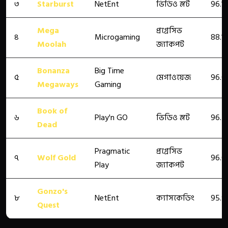
৩
Starburst
NetEnt
ভিডিও স্লট
96.1
Mega
প্রগ্রেসিভ
৪
Microgaming
88.1
Moolah
জ্যাকপট
Bonanza
Big Time
৫
মেগাওয়েজ
96.
Megaways
Gaming
Book of
৬
Play'n GO
ভিডিও স্লট
96.
Dead
Pragmatic
প্রগ্রেসিভ
৭
Wolf Gold
96.
Play
জ্যাকপট
Gonzo's
৮
NetEnt
ক্যাসকেডিং
95.
Quest