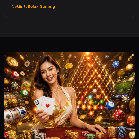
NetEnt, Relax Gaming