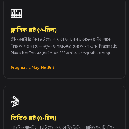
🎰
ক্লাসিক স্লট (৩-রিল)
ঐতিহ্যবাহী থ্রি-রিল স্লট গেম, যেখানে ফল, বার ও সেভেন প্রতীক থাকে।
নিয়ম অত্যন্ত সহজ — নতুন খেলোয়াড়দের জন্য আদর্শ শুরু। Pragmatic
Play ও NetEnt-এর ক্লাসিক স্লট 333win1-এ সবচেয়ে বেশি খেলা হয়।
Pragmatic Play, NetEnt
🎬
ভিডিও স্লট (৫-রিল)
আধুনিক পাঁচ-রিলের স্লট গেম, যেখানে থিমভিত্তিক অ্যানিমেশন, ফ্রি স্পিন