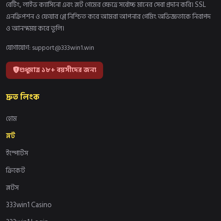
বেটিং, লাইভ ক্যাসিনো এবং স্লট গেমের ক্ষেত্রে সর্বোচ্চ মানের সেবা প্রদান করি। SSL
এনক্রিপশন ও ফেয়ার প্লে নিশ্চিত করে আমরা আপনার গেমিং অভিজ্ঞতাকে নিরাপদ
ও আনন্দময় করে তুলি।
যোগাযোগ:
support@333win1.win
শুধুমাত্র ১৮+ বয়সীদের জন্য
দ্রুত লিংক
হোম
স্লট
ইস্পোর্টস
ক্রিকেট
স্লটস
333win1 Casino