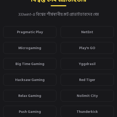
বিশ্বস্ত গেম প্রোভাইডার
333win1-এ বিশ্বের শীর্ষস্থানীয় স্লট প্রোভাইডারদের গেম
Pragmatic Play
NetEnt
Microgaming
Play'n GO
Big Time Gaming
Yggdrasil
Hacksaw Gaming
Red Tiger
Relax Gaming
Nolimit City
Push Gaming
Thunderkick